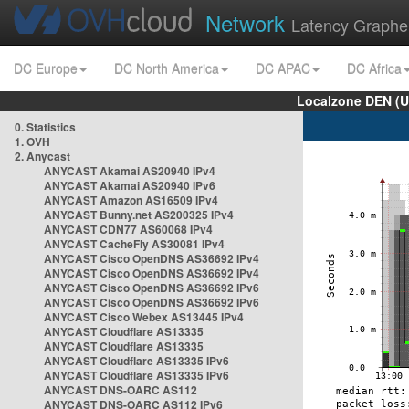
Network
Latency Graphe
DC Europe
DC North America
DC APAC
DC Africa
Localzone DEN (U
0. Statistics
1. OVH
2. Anycast
ANYCAST Akamai AS20940 IPv4
ANYCAST Akamai AS20940 IPv6
ANYCAST Amazon AS16509 IPv4
ANYCAST Bunny.net AS200325 IPv4
ANYCAST CDN77 AS60068 IPv4
ANYCAST CacheFly AS30081 IPv4
ANYCAST Cisco OpenDNS AS36692 IPv4
ANYCAST Cisco OpenDNS AS36692 IPv4
ANYCAST Cisco OpenDNS AS36692 IPv6
ANYCAST Cisco OpenDNS AS36692 IPv6
ANYCAST Cisco Webex AS13445 IPv4
ANYCAST Cloudflare AS13335
ANYCAST Cloudflare AS13335
ANYCAST Cloudflare AS13335 IPv6
ANYCAST Cloudflare AS13335 IPv6
ANYCAST DNS-OARC AS112
ANYCAST DNS-OARC AS112 IPv6